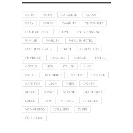
ADRIA
AUTO
AUTOREISE
AUTOS
BABY
BERLIN
CAMPING
CHECKLISTE
DEUTSCHLAND
ELTERN
ENTSPANNUNG
FAMILIE
FAMILIEN
FAMILIENHOTEL
FAMILIENURLAUB
FERIEN
FERIENHAUS
FERNREISE
FLUGREISE
GEPÄCK
HOTEL
HOTELS
INSEL
ITALIEN
KIND
KINDER
KLEINKIND
KOFFER
KROATIEN
KÄRNTEN
LECH
MEER
PACKEN
REISEN
SONNE
STRAND
STÄDTEREISE
SÜDEN
TIPPS
URLAUB
VERREISEN
VORARLBERG
WELLNESS
ZUERS
ÖSTERREICH