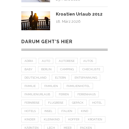
Kroatien Urlaub 2012
18. März 2026
DARUM GEHT’S HIER
ADRIA
AUTO
AUTOREISE
AUTOS
BABY
BERLIN
CAMPING
CHECKLISTE
DEUTSCHLAND
ELTERN
ENTSPANNUNG
FAMILIE
FAMILIEN
FAMILIENHOTEL
FAMILIENURLAUB
FERIEN
FERIENHAUS
FERNREISE
FLUGREISE
GEPÄCK
HOTEL
HOTELS
INSEL
ITALIEN
KIND
KINDER
KLEINKIND
KOFFER
KROATIEN
KÄRNTEN
LECH
MEER
PACKEN