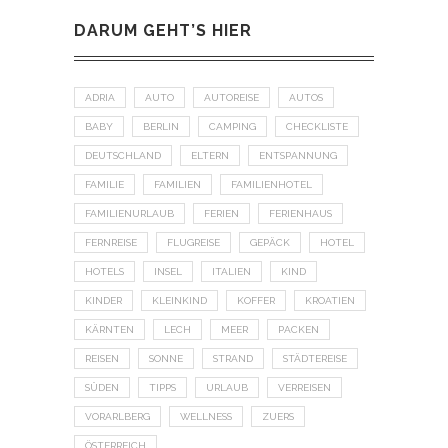
DARUM GEHT’S HIER
ADRIA
AUTO
AUTOREISE
AUTOS
BABY
BERLIN
CAMPING
CHECKLISTE
DEUTSCHLAND
ELTERN
ENTSPANNUNG
FAMILIE
FAMILIEN
FAMILIENHOTEL
FAMILIENURLAUB
FERIEN
FERIENHAUS
FERNREISE
FLUGREISE
GEPÄCK
HOTEL
HOTELS
INSEL
ITALIEN
KIND
KINDER
KLEINKIND
KOFFER
KROATIEN
KÄRNTEN
LECH
MEER
PACKEN
REISEN
SONNE
STRAND
STÄDTEREISE
SÜDEN
TIPPS
URLAUB
VERREISEN
VORARLBERG
WELLNESS
ZUERS
ÖSTERREICH