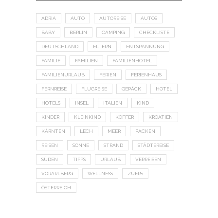
ADRIA
AUTO
AUTOREISE
AUTOS
BABY
BERLIN
CAMPING
CHECKLISTE
DEUTSCHLAND
ELTERN
ENTSPANNUNG
FAMILIE
FAMILIEN
FAMILIENHOTEL
FAMILIENURLAUB
FERIEN
FERIENHAUS
FERNREISE
FLUGREISE
GEPÄCK
HOTEL
HOTELS
INSEL
ITALIEN
KIND
KINDER
KLEINKIND
KOFFER
KROATIEN
KÄRNTEN
LECH
MEER
PACKEN
REISEN
SONNE
STRAND
STÄDTEREISE
SÜDEN
TIPPS
URLAUB
VERREISEN
VORARLBERG
WELLNESS
ZUERS
ÖSTERREICH