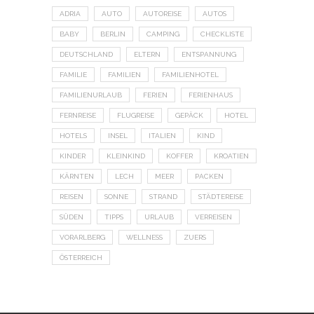
ADRIA
AUTO
AUTOREISE
AUTOS
BABY
BERLIN
CAMPING
CHECKLISTE
DEUTSCHLAND
ELTERN
ENTSPANNUNG
FAMILIE
FAMILIEN
FAMILIENHOTEL
FAMILIENURLAUB
FERIEN
FERIENHAUS
FERNREISE
FLUGREISE
GEPÄCK
HOTEL
HOTELS
INSEL
ITALIEN
KIND
KINDER
KLEINKIND
KOFFER
KROATIEN
KÄRNTEN
LECH
MEER
PACKEN
REISEN
SONNE
STRAND
STÄDTEREISE
SÜDEN
TIPPS
URLAUB
VERREISEN
VORARLBERG
WELLNESS
ZUERS
ÖSTERREICH