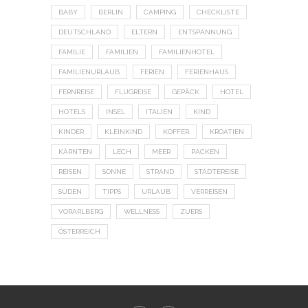
BABY
BERLIN
CAMPING
CHECKLISTE
DEUTSCHLAND
ELTERN
ENTSPANNUNG
FAMILIE
FAMILIEN
FAMILIENHOTEL
FAMILIENURLAUB
FERIEN
FERIENHAUS
FERNREISE
FLUGREISE
GEPÄCK
HOTEL
HOTELS
INSEL
ITALIEN
KIND
KINDER
KLEINKIND
KOFFER
KROATIEN
KÄRNTEN
LECH
MEER
PACKEN
REISEN
SONNE
STRAND
STÄDTEREISE
SÜDEN
TIPPS
URLAUB
VERREISEN
VORARLBERG
WELLNESS
ZUERS
ÖSTERREICH