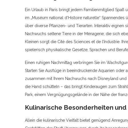
Ein Urlaub in Paris bringt jedem Familienmitglied Spaß u
im „Muséum national d’Histoire naturelle“ Spannendes üb
über diverse Pflanzen- und Tierarten. Interaktiv eignen s
Nachwuchs seltene Tiere in der Ménagerie, die sich ebe
Kleinen sorgt die Cité des Sciences et de l’Industrie. Ihr
spielerisch physikalische Gesetze, Sprachen und Beruf
Einen ruhigen Nachmittag verbringen Sie im Wachsfigure
Starten Sie Ausflüge in beeindruckende Aquarien oder 
zusammen mit Ihrem Nachwuchs nach Disneyland und l
die Hand schütteln – das bringt Kinderaugen zum Strahl
Park, einem Vergnügungsgelände in der Nähe der franz
Kulinarische Besonderheiten und 
Allein die kulinarische Vielfalt bietet genügend Anregun