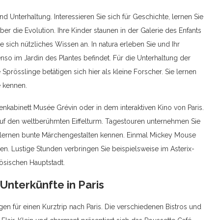
nd Unterhaltung. Interessieren Sie sich für Geschichte, lernen Sie
er die Evolution. Ihre Kinder staunen in der Galerie des Enfants
ie sich nützliches Wissen an. In natura erleben Sie und Ihr
nso im Jardin des Plantes befindet. Für die Unterhaltung der
e Sprösslinge betätigen sich hier als kleine Forscher. Sie lernen
e kennen.
nkabinett Musée Grévin oder in dem interaktiven Kino von Paris.
auf den weltberühmten Eiffelturm. Tagestouren unternehmen Sie
ernen bunte Märchengestalten kennen. Einmal Mickey Mouse
en. Lustige Stunden verbringen Sie beispielsweise im Asterix-
ösischen Hauptstadt.
Unterkünfte in Paris
gen für einen Kurztrip nach Paris. Die verschiedenen Bistros und