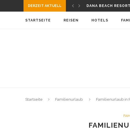
BIBIONE – FAMILIEN
DERZEIT AKTUELL
DANA BEACH RESOR
KROATIEN URLAUB 2
FAMILIENHOTEL IN 
STARTSEITE
REISEN
HOTELS
FAM
HOTELS FÜR FAMILI
BEREIT FÜR EINE SP
TIPPS FÜR FLUGREIS
KÄRNTEN – URLAUB 
REISEAPOTHEKE FÜR
FAMILIENURLAUB MIT
BIBIONE – FAMILIEN
Startseite
Familienurlaub
Familienurlaub in P
FAM
FAMILIENU