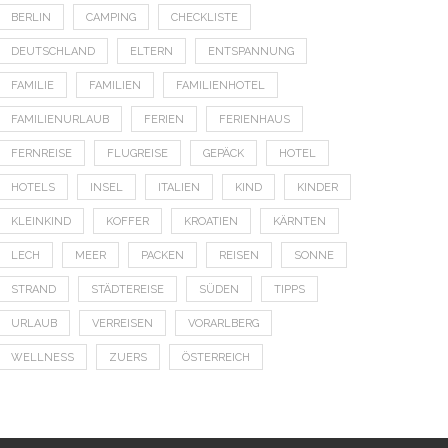
BERLIN
CAMPING
CHECKLISTE
DEUTSCHLAND
ELTERN
ENTSPANNUNG
FAMILIE
FAMILIEN
FAMILIENHOTEL
FAMILIENURLAUB
FERIEN
FERIENHAUS
FERNREISE
FLUGREISE
GEPÄCK
HOTEL
HOTELS
INSEL
ITALIEN
KIND
KINDER
KLEINKIND
KOFFER
KROATIEN
KÄRNTEN
LECH
MEER
PACKEN
REISEN
SONNE
STRAND
STÄDTEREISE
SÜDEN
TIPPS
URLAUB
VERREISEN
VORARLBERG
WELLNESS
ZUERS
ÖSTERREICH