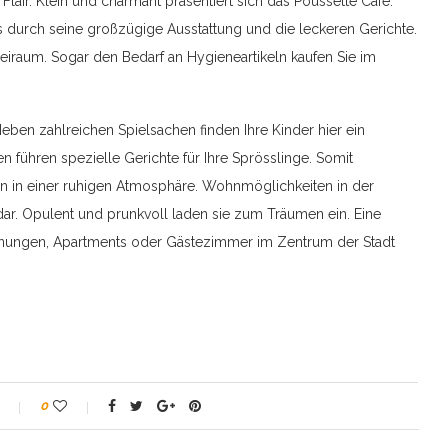
lair. Klein und charmant präsentiert sich das Poussette Café.
 es durch seine großzügige Ausstattung und die leckeren Gerichte.
eiraum. Sogar den Bedarf an Hygieneartikeln kaufen Sie im
eben zahlreichen Spielsachen finden Ihre Kinder hier ein
führen spezielle Gerichte für Ihre Sprösslinge. Somit
n in einer ruhigen Atmosphäre. Wohnmöglichkeiten in der
 dar. Opulent und prunkvoll laden sie zum Träumen ein. Eine
ohnungen, Apartments oder Gästezimmer im Zentrum der Stadt
0