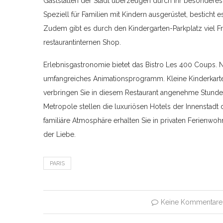
Gaststätten der Stadt überzeugen durch ihr besonderes F
Speziell für Familien mit Kindern ausgerüstet, besticht
Zudem gibt es durch den Kindergarten-Parkplatz viel Fr
restaurantinternen Shop.
Erlebnisgastronomie bietet das Bistro Les 400 Coups. N
umfangreiches Animationsprogramm. Kleine Kinderkarten 
verbringen Sie in diesem Restaurant angenehme Stunde
Metropole stellen die luxuriösen Hotels der Innenstadt
familiäre Atmosphäre erhalten Sie in privaten Ferienw
der Liebe.
PARIS
Keine Kommentare