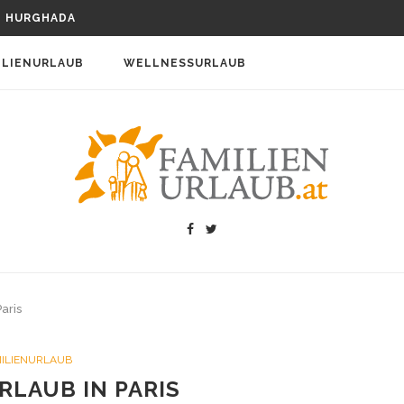
URLAUB IN ITALIEN
T HURGHADA
012
KÄRNTEN GÜNSTIG BUCHEN
ILIENURLAUB
WELLNESSURLAUB
EN MIT JUGENDLICHEN
RITZTOUR IN 1.450 M HÖHE?
EN MIT KINDERN
IM SÜDEN VON ÖSTERREICH
 EIN BABY
 HUND – EIN PAAR NÜTZLICHE TIPPS...
URLAUB IN ITALIEN
aris
ILIENURLAUB
RLAUB IN PARIS