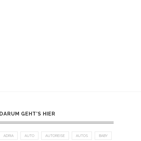
URLAUB IM GRÖSSTEN S
TIPPS FÜR DEN RAD
KIGEBIET TIROLS
FÜR FAMILIEN
17. Juli 2020
24. Dezember 202
DARUM GEHT’S HIER
ADRIA
AUTO
AUTOREISE
AUTOS
BABY