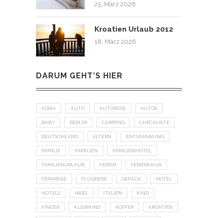
25. März 2026
Kroatien Urlaub 2012
18. März 2026
DARUM GEHT’S HIER
ADRIA
AUTO
AUTOREISE
AUTOS
BABY
BERLIN
CAMPING
CHECKLISTE
DEUTSCHLAND
ELTERN
ENTSPANNUNG
FAMILIE
FAMILIEN
FAMILIENHOTEL
FAMILIENURLAUB
FERIEN
FERIENHAUS
FERNREISE
FLUGREISE
GEPÄCK
HOTEL
HOTELS
INSEL
ITALIEN
KIND
KINDER
KLEINKIND
KOFFER
KROATIEN