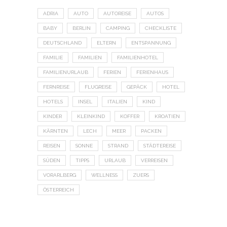
ADRIA
AUTO
AUTOREISE
AUTOS
BABY
BERLIN
CAMPING
CHECKLISTE
DEUTSCHLAND
ELTERN
ENTSPANNUNG
FAMILIE
FAMILIEN
FAMILIENHOTEL
FAMILIENURLAUB
FERIEN
FERIENHAUS
FERNREISE
FLUGREISE
GEPÄCK
HOTEL
HOTELS
INSEL
ITALIEN
KIND
KINDER
KLEINKIND
KOFFER
KROATIEN
KÄRNTEN
LECH
MEER
PACKEN
REISEN
SONNE
STRAND
STÄDTEREISE
SÜDEN
TIPPS
URLAUB
VERREISEN
VORARLBERG
WELLNESS
ZUERS
ÖSTERREICH