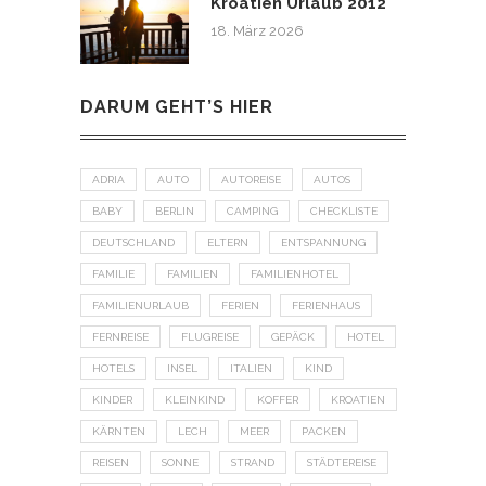
Kroatien Urlaub 2012
18. März 2026
DARUM GEHT’S HIER
ADRIA
AUTO
AUTOREISE
AUTOS
BABY
BERLIN
CAMPING
CHECKLISTE
DEUTSCHLAND
ELTERN
ENTSPANNUNG
FAMILIE
FAMILIEN
FAMILIENHOTEL
FAMILIENURLAUB
FERIEN
FERIENHAUS
FERNREISE
FLUGREISE
GEPÄCK
HOTEL
HOTELS
INSEL
ITALIEN
KIND
KINDER
KLEINKIND
KOFFER
KROATIEN
KÄRNTEN
LECH
MEER
PACKEN
REISEN
SONNE
STRAND
STÄDTEREISE