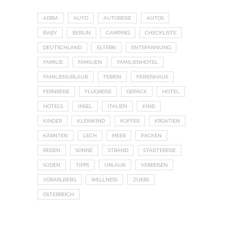
ADRIA
AUTO
AUTOREISE
AUTOS
BABY
BERLIN
CAMPING
CHECKLISTE
DEUTSCHLAND
ELTERN
ENTSPANNUNG
FAMILIE
FAMILIEN
FAMILIENHOTEL
FAMILIENURLAUB
FERIEN
FERIENHAUS
FERNREISE
FLUGREISE
GEPÄCK
HOTEL
HOTELS
INSEL
ITALIEN
KIND
KINDER
KLEINKIND
KOFFER
KROATIEN
KÄRNTEN
LECH
MEER
PACKEN
REISEN
SONNE
STRAND
STÄDTEREISE
SÜDEN
TIPPS
URLAUB
VERREISEN
VORARLBERG
WELLNESS
ZUERS
ÖSTERREICH