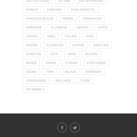
DEUTSCHLAND
ELTERN
ENTSPANNUNG
FAMILIE
FAMILIEN
FAMILIENHOTEL
FAMILIENURLAUB
FERIEN
FERIENHAUS
FERNREISE
FLUGREISE
GEPÄCK
HOTEL
HOTELS
INSEL
ITALIEN
KIND
KINDER
KLEINKIND
KOFFER
KROATIEN
KÄRNTEN
LECH
MEER
PACKEN
REISEN
SONNE
STRAND
STÄDTEREISE
SÜDEN
TIPPS
URLAUB
VERREISEN
VORARLBERG
WELLNESS
ZUERS
ÖSTERREICH