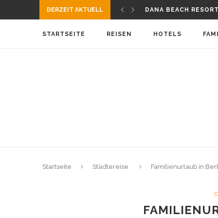
BIBIONE – FAMILIEN
DERZEIT AKTUELL
DANA BEACH RESOR
KROATIEN URLAUB 2
FAMILIENHOTEL IN 
STARTSEITE
REISEN
HOTELS
FAM
HOTELS FÜR FAMILI
BEREIT FÜR EINE SP
TIPPS FÜR FLUGREIS
KÄRNTEN – URLAUB 
REISEAPOTHEKE FÜR
FAMILIENURLAUB MIT
BIBIONE – FAMILIEN
Startseite
Städtereise
Familienurlaub in Berl
S
FAMILIENUR