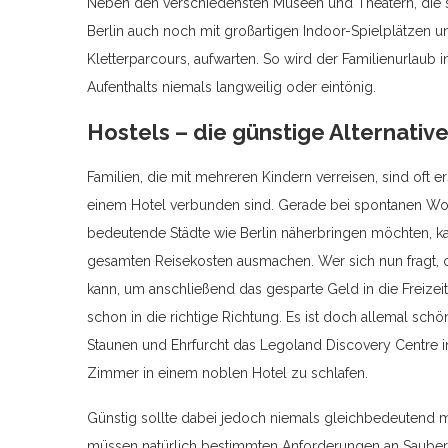
Neben den verschiedensten Museen und Theatern, die sic
Berlin auch noch mit großartigen Indoor-Spielplätzen 
Kletterparcours, aufwarten. So wird der Familienurlau
Aufenthalts niemals langweilig oder eintönig.
Hostels – die günstige Alternativ
Familien, die mit mehreren Kindern verreisen, sind oft e
einem Hotel verbunden sind. Gerade bei spontanen Wo
bedeutende Städte wie Berlin näherbringen möchten, k
gesamten Reisekosten ausmachen. Wer sich nun fragt, 
kann, um anschließend das gesparte Geld in die Freizei
schon in die richtige Richtung. Es ist doch allemal sch
Staunen und Ehrfurcht das Legoland Discovery Centre in 
Zimmer in einem noblen Hotel zu schlafen.
Günstig sollte dabei jedoch niemals gleichbedeutend 
müssen natürlich bestimmten Anforderungen an Sauberk