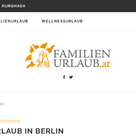
URLAUB IN ITALIEN
T HURGHADA
012
KÄRNTEN GÜNSTIG BUCHEN
ILIENURLAUB
WELLNESSURLAUB
EN MIT JUGENDLICHEN
RITZTOUR IN 1.450 M HÖHE?
EN MIT KINDERN
IM SÜDEN VON ÖSTERREICH
 EIN BABY
 HUND – EIN PAAR NÜTZLICHE TIPPS...
URLAUB IN ITALIEN
in
TÄDTEREISE
LAUB IN BERLIN