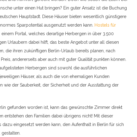
ünsche unter einen Hut bringen? Ein guter Ansatz ist die Buchung
eutschen Hauptstadt. Diese Häuser bieten wesentlich günstigere
n enormes Sparpotential ausgenutzt werden kann.
Hostels für
, einem Portal, welches derartige Herbergen in über 3.500
tigen Urlaubern dabei hilft, das beste Angebot unter all diesen
n, die ihren zukünftigen Berlin-Urlaub bereits planen, nach
Preis, andererseits aber auch mit guter Qualität punkten können.
 aufgelisteten Herbergen sind sowohl die ausführlichen
jeweiligen Häuser, als auch die von ehemaligen Kunden
 wie der Sauberkeit, der Sicherheit und der Ausstattung der
erlin gefunden worden ist, kann das gewünschte Zimmer direkt
 entstehen den Familien dabei übrigens nicht! Mit dieser
dazu eingesetzt werden kann, den Aufenthalt in Berlin für sich
gestalten.