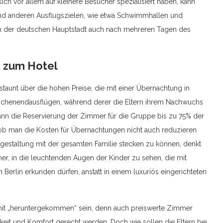
h vor allem auf kleinere Besucher spezialisiert haben, kann
und anderen Ausflugszielen, wie etwa Schwimmhallen und
b in der deutschen Hauptstadt auch nach mehreren Tagen des
e zum Hotel
rstaunt über die hohen Preise, die mit einer Übernachtung in
chenendausflügen, während derer die Eltern ihrem Nachwuchs
ann die Reservierung der Zimmer für die Gruppe bis zu 75% der
ob man die Kosten für Übernachtungen nicht auch reduzieren
tgestaltung mit der gesamten Familie stecken zu können, denkt
öner, in die leuchtenden Augen der Kinder zu sehen, die mit
Berlin erkunden dürfen, anstatt in einem luxuriös eingerichteten
mit „heruntergekommen“ sein, denn auch preiswerte Zimmer
eit und Komfort gerecht werden. Doch wie sollen die Eltern bei